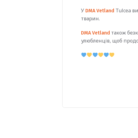
У
Tulcea в
DMA Vetland
тварин.
також безк
DMA Vetland
улюбленців, щоб прод