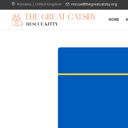
Romania | United Kingdom
rescue@thegreatcatsby.org
HOME
A