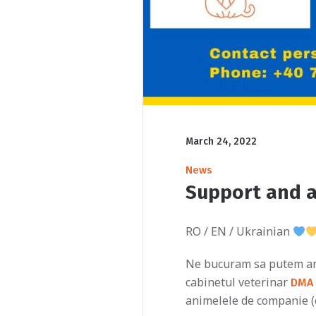
March 24, 2022
News
Support and a
RO / EN / Ukrainian
Ne bucuram sa putem anu
cabinetul veterinar
DMA 
animelele de companie (ca