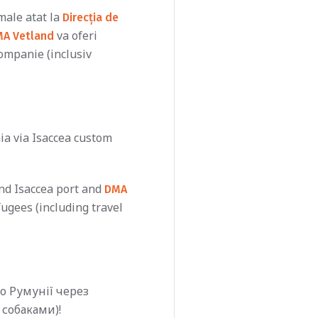
male atat la
Direcția de
va oferi
A Vetland
companie (inclusiv
ia via Isaccea custom
nd Isaccea port and
DMA
fugees (including travel
о Румунії через
собаками)!