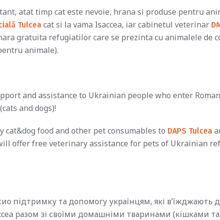
ant, atat timp cat este nevoie, hrana si produse pentru ani
cat si la vama Isaccea, iar cabinetul veterinar
cială Tulcea
DM
nara gratuita refugiatilor care se prezinta cu animalele de 
pentru animale).
upport and assistance to Ukrainian people who enter Roman
(cats and dogs)!
ly cat&dog food and other pet consumables to
a
DAPS Tulcea
will offer free veterinary assistance for pets of Ukrainian re
ио підтримку та допомогу українцям, які в’їжджають д
cea разом зі своїми домашніми тваринами (кішками та 